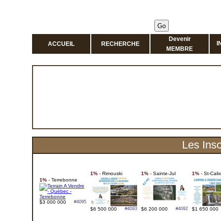
Devenir
I
ACCUEIL
RECHERCHE
MEMBRE
Les Insc
1%
- Rimouski
1%
- Sainte-Jul
1%
- St-Cali
1%
- Terrebonne
$3 000 000
#4095
$6 500 000
#4093
$6 200 000
#4092
$1 650 000