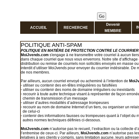
Devenir
I
ACCUEIL
RECHERCHE
MEMBRE
POLITIQUE ANTI-SPAM
POLITIQUE EN MATIÈRE DE PROTECTION CONTRE LE COURRIER 
MoiJvends.com
s'engage à ne transmettre votre courriel à aucun tier
dans chaque courriel que nous vous enverrons. Notre site d’affichage
distribution ou remise de courriels non sollicités envoyés en masse ou
interdit d’utiliser MoiJvends pour envoyer du courrier indésirable. D
de nos membres.
Par ailleurs, aucun courriel envoyé ou acheminé à l’intention de
MoiJ
·
utiliser ou contenir des en-têtes irrégulières ou falsifiées
·
utiliser ou contenir des noms de domaine irréguliers ou inexistants
·
recourir à toute autre technique visant à représenter de façon erronée
chemin de transmission d’un message
·
utiliser d’autres modalités d’adressage trompeuses
·
recourir au nom de domaine Internet d’un tiers, ou organiser un relais
de celui-ci
·
contenir des informations fausses ou trompeuses quant à l’objet du 
autres normes techniques définies ci-dessous.
MoiJvends.com
n’autorise pas le recueil, l’extraction ou la collecte
l’entremise de ceux-ci. Par ailleurs,
MoiJvends.com
n’autorise pas les 
relatives à ses clients y compris, sans limitation aucune, leurs adress