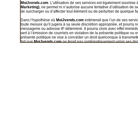
MoiJvends.com
. L’utilisation de ses services est également soumise 
Marketing)
, ne permet ni n’autorise aucune tentative d’utilisation de
de surcharger ou d’affecter tout élément ou de perturber de quelque faç
Dans l’hypothèse où
MoiJvends.com
estimerait que l’un de ses servic
toute mesure qu’il jugera à sa seule discrétion appropriée, et pourr
messagerie ou adresse IP déterminé. Il pourra clore avec effet immédiat
sert à l’émission de courriels en violation de la présente politique ou es
présente politique ne vise à concéder un droit quelconque à transmettr
fait que
MoiJvends.com
ne ferait pas systématiquement valoir ses droi
aux dits droits.
Toute utilisation non autorisée de nos services liée à la transmission d
de la présente politique, est susceptible de donner lieu à des sanctions
aide.