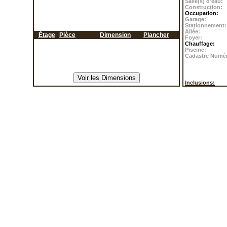
Salle(s) d'eau:
Construction:
Occupation:
Garage:
Stationnement:
Allée:
Étage
Pièce
Dimension
Plancher
Foyer:
Chauffage:
Piscine:
Cadastre Numé
Inclusions: